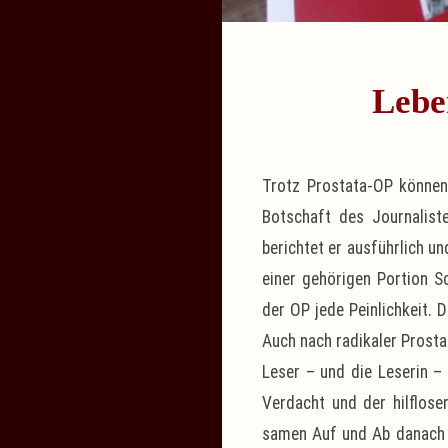
Lebe
Trotz Prostata-OP können
Botschaft des Journalist
berichtet er ausführlich u
einer gehörigen Portion S
der OP jede Peinlichkeit. 
Auch nach radikaler Prosta
Leser – und die Leserin –
Verdacht und der hilflos
samen Auf und Ab danach m