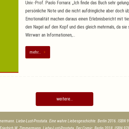
Univ.-Prof. Paolo Fornara: „Ich finde das Buch sehr gelun
persönliche Note und die nicht aufdringliche aber doch ü
Emotionalität machen daraus einen Erlebnisbericht mit tie
den Nagel auf den Kopf und dies gleich mehrmals, da sie se
Wirrwarr an Informationen,…
mehr…
weitere...
mermann. Liebe-Lust-Prostata. Eine wahre Liebesgeschichte. Berlin 2016. ISBN 
Friedrich W. Zimmermann. Liebe-Lust-Prostata. Der Comic. Berlin 2018. ISBN 97