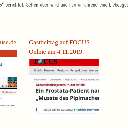
“ berichtet. Selten aber wird auch so anrührend eine Liebesge
ause.de
Gastbeitrag auf FOCUS
Online am 4.11.2019
Friedrich W. Zimmermann mit
Urologe Dr. Christoph Pies und
Ein Prostata-P
Moderator Jochen Dominicus im
OP: „Musste 
Podcast über seine Erfahrungen als
lernen“ Fried
Prostata-Patient
67 Jahre alt, 
wegen eine
werden...
mehr...