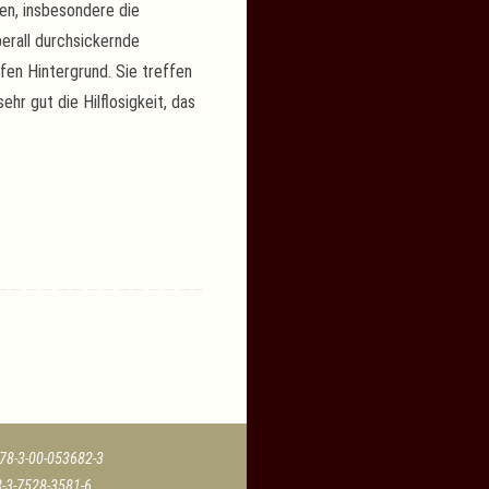
gen, insbesondere die
berall durchsickernde
fen Hintergrund. Sie treffen
hr gut die Hilflosigkeit, das
978-3-00-053682-3
8-3-7528-3581-6