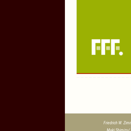
Friedrich W. Zim
Maki Shimizu/ 