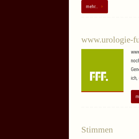
mehr…
www.urologie-fu
www
noch
Gene
ich,
m
Stimmen