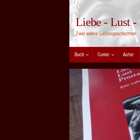
Zum
Inhalt
Liebe - Lust -
springen
Zwei wahre Liebesgeschichten
Zum
Buch
Comic
Autor
Inhalt
springen