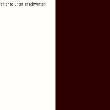
schichte unter erschwerten
atient nach der Krebs-
das Pipimachen neu
rich Zimmermann war
als ihm seine Prostata
s Tumors entfernt