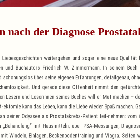
n nach der Diagnose Prostata
 Liebesgeschichten weitergehen und sogar eine neue Qualität
en und Buchautors Friedrich W. Zimmermann. In seinem Buch 
nd schonungslos über seine eigenen Erfahrungen, detailgenau, ohn
chamlosigkeit. Und gerade diese Offenheit nimmt den gefürcht
Den Lesern und Leserinnen seines Buches will er Mut machen – de
t-ektomie kann das Leben, kann die Liebe wieder Spaß machen. G
 an seiner Odyssee als Prostatakrebs-Patient teil-nehmen: vo
en „Behandlung“ mit Hausmitteln, über PSA-Messungen, Diagnos
it Windeln, Einlagen, Beckenbodentraining und Viagra. Selten w