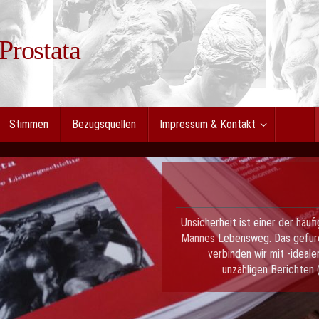
 Prostata
Stimmen
Bezugsquellen
Impressum & Kontakt
Unsicherheit ist einer der häuf
Mannes Lebensweg. Das gefür
verbinden wir mit -ideal
unzähligen Berichten 