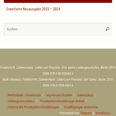
Erweiterte Neuausgabe 2023 – 2024
Su
Suche
na
Friedrich W. Zimmermann. Liebe-Lust-Prostata. Eine wahre Liebesgeschichte. Berlin 2016.
ISBN 978-3-00-053682-3
Maki Shimizu/ Friedrich W. Zimmermann. Liebe-Lust-Prostata. Der Comic. Berlin 2018.
ISBN 978-3-7528-3581-6
Mediadaten / Downloads
Impressum/Kontakt
Datenschutz
Haftungsausschluss
Privatsphäre-Einstellungen ändern
Historie der Privatsphäre-Einstellungen
Einwilligungen widerrufen
Präsentiert von
Tempera
&
WordPress.