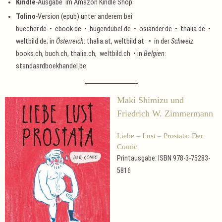
Kindle
-Ausgabe im Amazon Kindle Shop
Tolino
-Version (epub) unter anderem bei
buecher.de • ebook.de • hugendubel.de • osiander.de • thalia.de •
weltbild.de; in
Österreich
: thalia.at, weltbild.at • in der
Schweiz
:
books.ch, buch.ch, thalia.ch, weltbild.ch • in
Belgien
:
standaardboekhandel.be
Maki Shimizu und
Friedrich W. Zimmermann
Liebe – Lust – Prostata: Der
Comic
Printausgabe: ISBN 978-3-75283-
5816