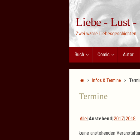
Zum
Inhalt
Liebe - Lust -
springen
Zwei wahre Liebesgeschichten
Zum
Buch
Comic
Autor
Inhalt
springen
Start
Infos & Termine
Termi
Termine
Alle
Anstehend
2017
2018
keine anstehenden Veranstaltu