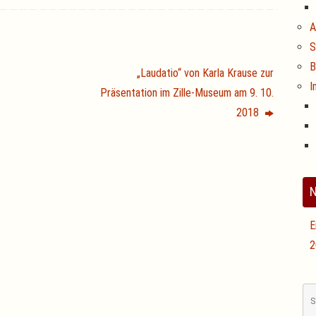
A
S
B
„Laudatio“ von Karla Krause zur
I
Präsentation im Zille-Museum am 9. 10.
2018
N
E
2