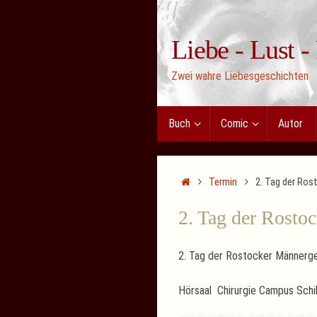
Zum
Inhalt
Liebe - Lust -
springen
Zwei wahre Liebesgeschichten
Zum
Buch
Comic
Autor
Inhalt
springen
Start
Termin
2. Tag der Ro
2. Tag der Rosto
2. Tag der Rostocker Männerg
Hörsaal Chirurgie Campus Schil