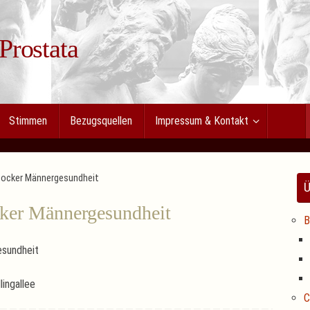
 Prostata
Stimmen
Bezugsquellen
Impressum & Kontakt
stocker Männergesundheit
Ü
cker Männergesundheit
B
esundheit
lingallee
C