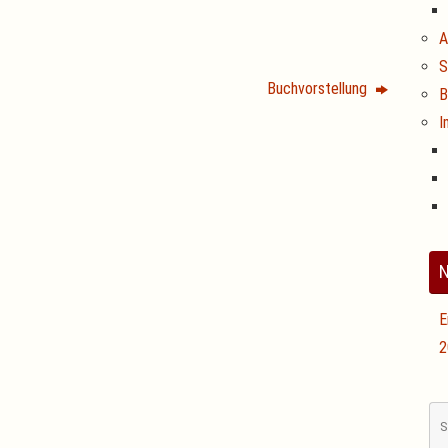
A
S
Buchvorstellung
B
I
N
E
2