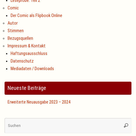
Leseprobe: Teil 2
Comic
Der Comic als Flipbook Online
Autor
Stimmen
Bezugsquellen
Impressum & Kontakt
Haftungsausschluss
Datenschutz
Mediadaten / Downloads
Neueste Beiträge
Erweiterte Neuausgabe 2023 – 2024
Su
Suche
na