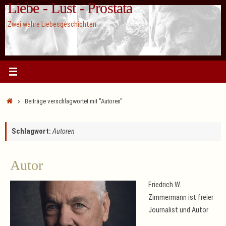
Liebe - Lust - Prostata
Zum
Inhalt
Zwei wahre Liebesgeschichten
springen
Start
Beiträge verschlagwortet mit "Autoren"
Schlagwort:
Autoren
Autor
Friedrich W.
Zimmermann ist freier
Journalist und Autor